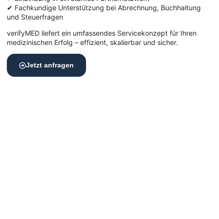
✔ Fachkundige Unterstützung bei Abrechnung, Buchhaltung
und Steuerfragen
verifyMED liefert ein umfassendes Servicekonzept für Ihren
medizinischen Erfolg – effizient, skalierbar und sicher.
Jetzt anfragen
Top-Lage, Top-Praxis – die richtige
Umgebung zählt
Für eine erfolgreiche Praxis in Köln ist die Lage ein
entscheidender Faktor.
Das sorgt für mehr Sichtbarkeit und stärkt das Vertrauen,
sondern vereinfacht die Erreichbarkeit für Ihr Team, Ihre
Patient:innen und Kooperationspartner:innen.
*Auf dem Bild zu sehen: Unser verifyMED Standort in