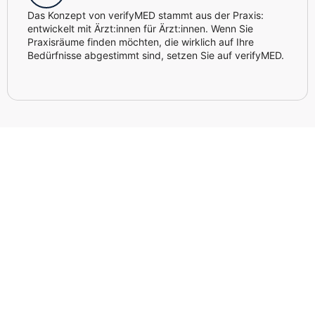
Das Konzept von verifyMED stammt aus der Praxis:
entwickelt mit Ärzt:innen für Ärzt:innen. Wenn Sie
Praxisräume finden möchten, die wirklich auf Ihre
Bedürfnisse abgestimmt sind, setzen Sie auf verifyMED.
Jetzt kostenlos und unverbindlich
beraten lassen – individuell und
persönlich.
Bei Fragen zum Thema Praxisräume mieten sind unsere
Fachleute jederzeit für Sie da. Tragen Sie einfach Ihren
Namen und Ihre Telefonnummer ein – wir melden uns
schnellstmöglich bei Ihnen. Kein Risiko, keine Verpflichtung
– nur klare Antworten und individuelle Lösungen.
Name