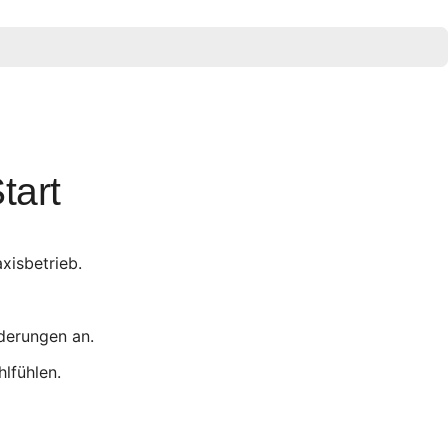
tart
xisbetrieb.
derungen an.
lfühlen.