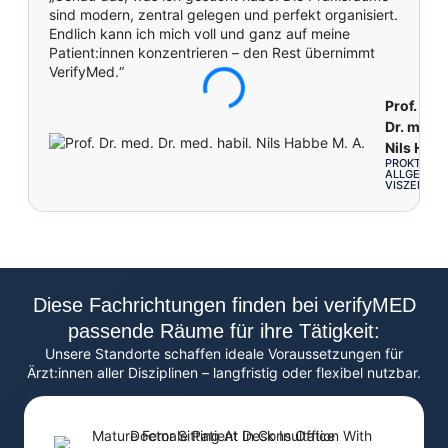
sind modern, zentral gelegen und perfekt organisiert.
p
Endlich kann ich mich voll und ganz auf meine
p
Patient:innen konzentrieren – den Rest übernimmt
u
VerifyMed.“
Prof. Dr.
Dr. med. 
Nils Habb
PROKTOLOG
ALLGEMEIN
VISZERALC
Diese Fachrichtungen finden bei verifyMED
passende Räume für ihre Tätigkeit:
Unsere Standorte schaffen ideale Voraussetzungen für
Ärzt:innen aller Disziplinen – langfristig oder flexibel nutzbar.