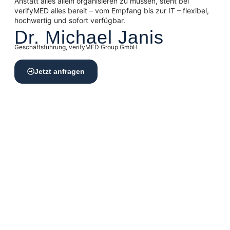
Anstatt alles allein organisieren zu müssen, steht bei
verifyMED alles bereit – vom Empfang bis zur IT – flexibel,
hochwertig und sofort verfügbar.
Dr. Michael Janis
Geschäftsführung, verifyMED Group GmbH
Jetzt anfragen