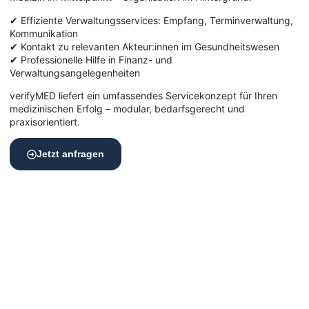
✔ Effiziente Verwaltungsservices: Empfang, Terminverwaltung,
Kommunikation
✔ Kontakt zu relevanten Akteur:innen im Gesundheitswesen
✔ Professionelle Hilfe in Finanz- und
Verwaltungsangelegenheiten
verifyMED liefert ein umfassendes Servicekonzept für Ihren
medizinischen Erfolg – modular, bedarfsgerecht und
praxisorientiert.
Jetzt anfragen
Erstklassige Lage, erstklassige Praxis
– die richtige Umgebung zählt
Der Standort Ihrer Praxis spielt eine zentrale Rolle für Ihren
Praxiserfolg.