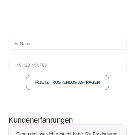
Bei Fragen zum Thema Praxisräume mieten sind unsere
Fachleute jederzeit für Sie da. Einfach Name und
Telefonnummer eintragen – wir rufen Sie zeitnah zurück.
Ohne Verpflichtung – aber mit maßgeschneiderter Beratung
und klaren Informationen.
Name
Telefon
JETZT KOSTENLOS ANFRAGEN
Kundenerfahrungen
„Genau das, was ich gesucht habe. Die Praxisräume