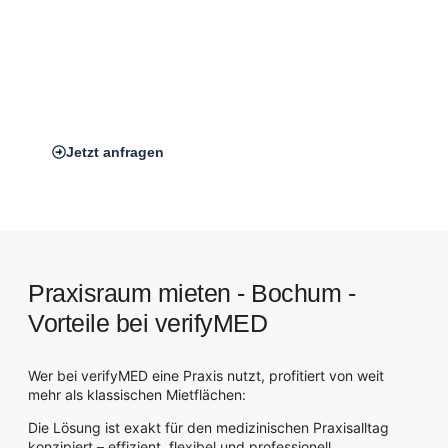
Das sorgt für mehr Sichtbarkeit und stärkt das Vertrauen,
sondern vereinfacht die Erreichbarkeit für Ihr Team, Ihre
Patient:innen und Kooperationspartner:innen.
*Auf dem Bild zu sehen: Unser verifyMED Standort in
Frankfurt am Main
Jetzt anfragen
Praxisraum mieten - Bochum -
Vorteile bei verifyMED
Wer bei verifyMED eine Praxis nutzt, profitiert von weit
mehr als klassischen Mietflächen:
Die Lösung ist exakt für den medizinischen Praxisalltag
konzipiert – effizient, flexibel und professionell.