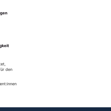
ngen
gkeit
et,
für den
ient:innen