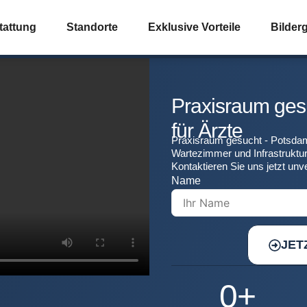
tattung
Standorte
Exklusive Vorteile
Bilderg
Praxisraum ges
für Ärzte
Praxisraum gesucht - Potsdam
Wartezimmer und Infrastruktur 
Kontaktieren Sie uns jetzt unve
Name
JET
0
+