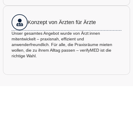
Konzept von Ärzten für Ärzte
Unser gesamtes Angebot wurde von Ärzt:innen
mitentwickelt – praxisnah, effizient und
anwenderfreundlich. Für alle, die Praxisräume mieten
wollen, die zu ihrem Alltag passen – verifyMED ist die
richtige Wahl.
Vereinbaren Sie Ihre persönliche &
kostenfreie Beratung – ganz ohne
Verpflichtung.
Unsere Expert:innen stehen Ihnen für alle Fragen rund ums