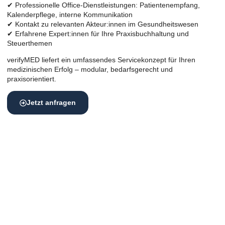
✔ Professionelle Office-Dienstleistungen: Patientenempfang,
Kalenderpflege, interne Kommunikation
✔ Kontakt zu relevanten Akteur:innen im Gesundheitswesen
✔ Erfahrene Expert:innen für Ihre Praxisbuchhaltung und
Steuerthemen
verifyMED liefert ein umfassendes Servicekonzept für Ihren
medizinischen Erfolg – modular, bedarfsgerecht und
praxisorientiert.
Jetzt anfragen
Zentrale Lage, maximale Wirkung –
der Standort macht den Unterschied
Der Standort Ihrer Praxis spielt eine zentrale Rolle für Ihren
Praxiserfolg.
Sie steigert nicht nur die Sichtbarkeit und das Vertrauen