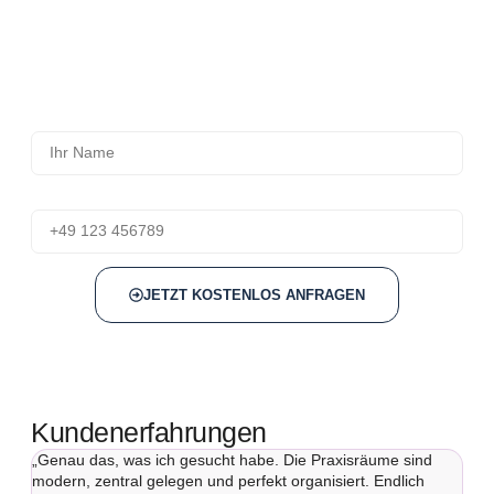
Thema Praxisräume mieten zur Verfügung. Hinterlassen Sie
Ihre Kontaktdaten und wir melden uns kurzfristig bei Ihnen.
Ohne Verpflichtung – aber mit maßgeschneiderter Beratung
und klaren Informationen.
Name
Telefon
JETZT KOSTENLOS ANFRAGEN
Kundenerfahrungen
„Genau das, was ich gesucht habe. Die Praxisräume sind
„Da
modern, zentral gelegen und perfekt organisiert. Endlich
zu m