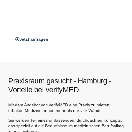
neuer Patient:innen, sondern erleichtert auch den Zugang für
Bestands­patient:innen, Mitarbeitende und Zuweiser.
*Auf dem Bild zu sehen: Unser verifyMED Standort in
Frankfurt am Main
Jetzt anfragen
Praxisraum gesucht - Hamburg -
Vorteile bei verifyMED
Mit dem Angebot von verifyMED eine Praxis zu mieten
erhalten Mediziner:innen mehr als nur vier Wände:
Sie werden Teil eines umfassenden, durchdachten Konzepts,
das speziell auf die Bedürfnisse im medizinischen Berufsalltag
zugeschnitten ist.