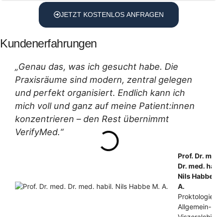
JETZT KOSTENLOS ANFRAGEN
Kundenerfahrungen
„Genau das, was ich gesucht habe. Die
Praxisräume sind modern, zentral gelegen
und perfekt organisiert. Endlich kann ich
mich voll und ganz auf meine Patient:innen
konzentrieren – den Rest übernimmt
VerifyMed.“
Prof. Dr. me
Dr. med. hab
Nils Habbe 
A.
Proktologie,
Allgemein- 
Viszeralchir