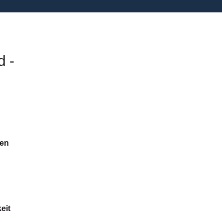
d -
gen
eit