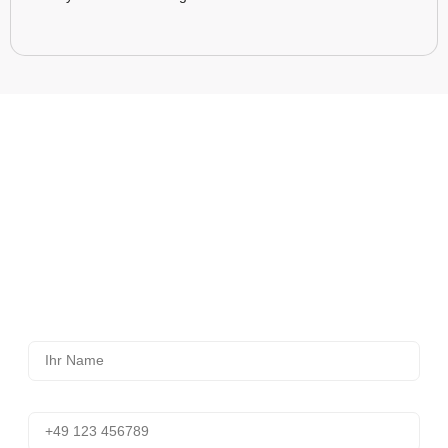
Lassen Sie sich jetzt unverbindlich
beraten – kostenlos & persönlich.
Bei Fragen zum Thema Praxisräume mieten sind unsere
Fachleute jederzeit für Sie da. Einfach Name und
Telefonnummer eintragen – wir rufen Sie zeitnah zurück.
Ohne Verpflichtung – aber mit maßgeschneiderter Beratung
und klaren Informationen.
Name
Telefon