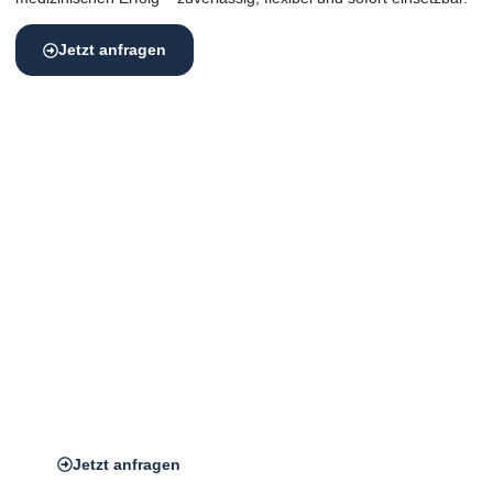
Jetzt anfragen
Zentrale Lage, maximale Wirkung –
der Standort macht den Unterschied
Für eine erfolgreiche Praxis in Bielefeld ist die Lage ein
entscheidender Faktor.
Damit erhöhen Sie Ihre Reichweite und schaffen Vertrauen
bei neuen Patient:innen, sondern macht Ihre Praxis auch für
Bestands­patient:innen und Fachkontakte besser erreichbar.
*Auf dem Bild zu sehen: Unser verifyMED Standort in
Frankfurt am Main
Jetzt anfragen