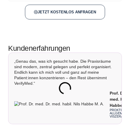
JETZT KOSTENLOS ANFRAGEN
Kundenerfahrungen
„Genau das, was ich gesucht habe. Die Praxisräume
„
sind modern, zentral gelegen und perfekt organisiert.
p
Endlich kann ich mich voll und ganz auf meine
p
Patient:innen konzentrieren – den Rest übernimmt
m
VerifyMed.“
Prof. Dr. m
med. habil
Habbe M. 
PROKTOLOGI
ALLGEMEIN-
VISZERALCH