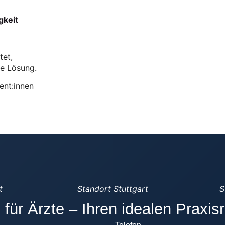
gkeit
tet,
e Lösung.
ient:innen
t
Standort Stuttgart
S
 für Ärzte – Ihren idealen Praxis