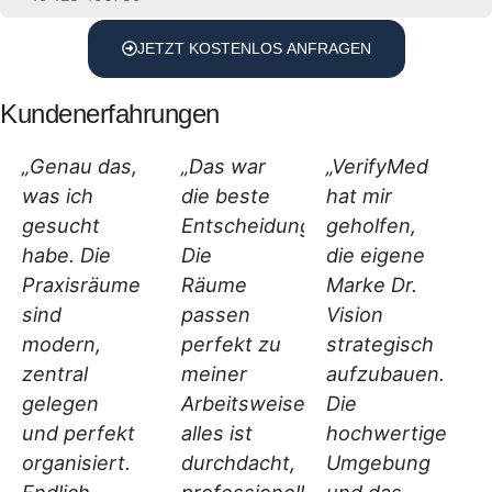
JETZT KOSTENLOS ANFRAGEN
Kundenerfahrungen
„Genau das,
„Das war
„VerifyMed
was ich
die beste
hat mir
gesucht
Entscheidung.
geholfen,
habe. Die
Die
die eigene
Praxisräume
Räume
Marke Dr.
sind
passen
Vision
modern,
perfekt zu
strategisch
zentral
meiner
aufzubauen.
gelegen
Arbeitsweise,
Die
und perfekt
alles ist
hochwertige
organisiert.
durchdacht,
Umgebung
Endlich
professionell
und das