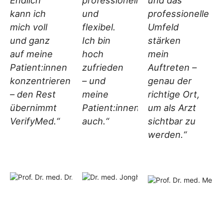
kann ich
und
professionelle
mich voll
flexibel.
Umfeld
und ganz
Ich bin
stärken
auf meine
hoch
mein
Patient:innen
zufrieden
Auftreten –
konzentrieren
– und
genau der
– den Rest
meine
richtige Ort,
übernimmt
Patient:innen
um als Arzt
VerifyMed.“
auch.“
sichtbar zu
werden.“
Dr. med.
Prof. Dr. med.
Jonghui
Dr. med. habil
Kim
Nils Habbe M
Hals-
A.
Nasen-
Proktologie,
Ohren-
Allgemein- un
Arzt
Viszeralchirur