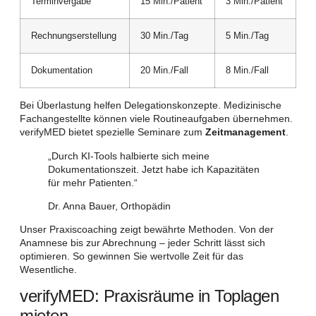
Terminvergabe
15 Min./Patient
3 Min./Patient
Rechnungserstellung
30 Min./Tag
5 Min./Tag
Dokumentation
20 Min./Fall
8 Min./Fall
Bei Überlastung helfen Delegationskonzepte. Medizinische
Fachangestellte können viele Routineaufgaben übernehmen.
verifyMED bietet spezielle Seminare zum
Zeitmanagement
.
„Durch KI-Tools halbierte sich meine
Dokumentationszeit. Jetzt habe ich Kapazitäten
für mehr Patienten.“
Dr. Anna Bauer, Orthopädin
Unser Praxiscoaching zeigt bewährte Methoden. Von der
Anamnese bis zur Abrechnung – jeder Schritt lässt sich
optimieren. So gewinnen Sie wertvolle Zeit für das
Wesentliche.
verifyMED: Praxisräume in Toplagen
mieten