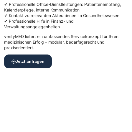
✔ Professionelle Office-Dienstleistungen: Patientenempfang,
Kalenderpflege, interne Kommunikation
✔ Kontakt zu relevanten Akteur:innen im Gesundheitswesen
✔ Professionelle Hilfe in Finanz- und
Verwaltungsangelegenheiten
verifyMED liefert ein umfassendes Servicekonzept für Ihren
medizinischen Erfolg – modular, bedarfsgerecht und
praxisorientiert.
Jetzt anfragen
Moderne Arztpraxis in München – mit
perfekter Erreichbarkeit
Der Standort Ihrer Praxis spielt eine zentrale Rolle für Ihren
Praxiserfolg.