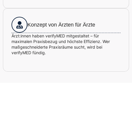
Konzept von Ärzten für Ärzte
Ärzt:innen haben verifyMED mitgestaltet – für
maximalen Praxisbezug und höchste Effizienz. Wer
maßgeschneiderte Praxisräume sucht, wird bei
verifyMED fündig.
Lassen Sie sich jetzt unverbindlich
beraten – kostenlos & persönlich.
Sie haben Fragen zum Thema Praxisräume? Unsere
Expert:innen helfen Ihnen gerne weiter. Einfach Name und
Telefonnummer eintragen – wir rufen Sie zeitnah zurück.