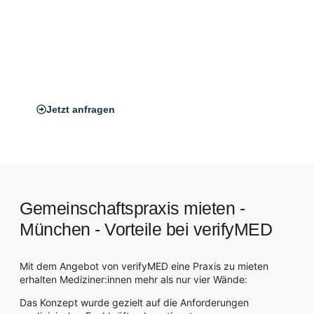
Damit erhöhen Sie Ihre Reichweite und schaffen Vertrauen
bei neuen Patient:innen, sondern vereinfacht die
Erreichbarkeit für Ihr Team, Ihre Patient:innen und
Kooperationspartner:innen.
*Auf dem Bild zu sehen: Unser verifyMED Standort in
Frankfurt am Main
Jetzt anfragen
Gemeinschaftspraxis mieten -
München - Vorteile bei verifyMED
Mit dem Angebot von verifyMED eine Praxis zu mieten
erhalten Mediziner:innen mehr als nur vier Wände:
Das Konzept wurde gezielt auf die Anforderungen