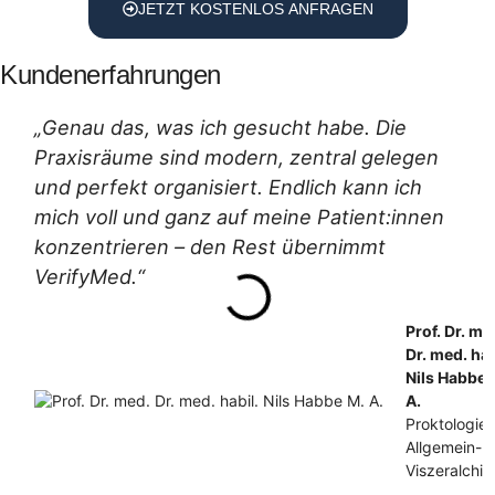
JETZT KOSTENLOS ANFRAGEN
Kundenerfahrungen
„Genau das, was ich gesucht habe. Die
Praxisräume sind modern, zentral gelegen
und perfekt organisiert. Endlich kann ich
mich voll und ganz auf meine Patient:innen
konzentrieren – den Rest übernimmt
VerifyMed.“
Prof. Dr. me
Dr. med. hab
Nils Habbe 
A.
Proktologie,
Allgemein- 
Viszeralchir