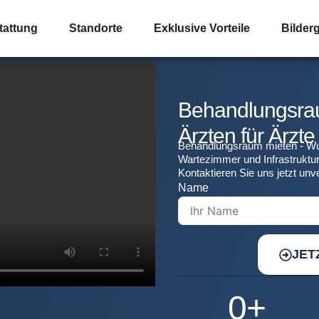
tattung
Standorte
Exklusive Vorteile
Bilderg
Behandlungsrau
Ärzten für Ärzte
Behandlungsraum mieten - Wup
Wartezimmer und Infrastruktur –
Kontaktieren Sie uns jetzt unve
Name
JET
0
+