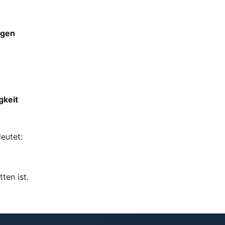
ngen
gkeit
eutet:
ten ist.