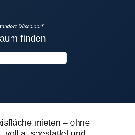
tandort Düsseldorf
raum finden
xisfläche mieten – ohne
 voll ausgestattet und