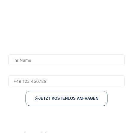
Lassen Sie sich jetzt unverbindlich
beraten – kostenlos & persönlich.
Bei Fragen zum Thema Praxisräume mieten sind unsere
Fachleute jederzeit für Sie da. Einfach Name und
Telefonnummer eintragen – wir rufen Sie zeitnah zurück.
Kein Risiko, keine Verpflichtung – nur klare Antworten und
individuelle Lösungen.
Name
Telefon
JETZT KOSTENLOS ANFRAGEN