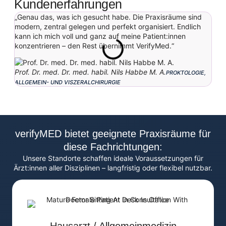
Kundenerfahrungen
„Genau das, was ich gesucht habe. Die Praxisräume sind
„Da
modern, zentral gelegen und perfekt organisiert. Endlich
perf
kann ich mich voll und ganz auf meine Patient:innen
prof
konzentrieren – den Rest übernimmt VerifyMed.“
mein
Prof. Dr. med. Dr. med. habil. Nils Habbe M. A.
Dr.
PROKTOLOGIE,
ALLGEMEIN- UND VISZERALCHIRURGIE
verifyMED bietet geeignete Praxisräume für
diese Fachrichtungen:
Unsere Standorte schaffen ideale Voraussetzungen für
Ärzt:innen aller Disziplinen – langfristig oder flexibel nutzbar.