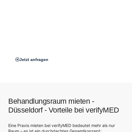
Eine zentrale, gut erreichbare Lage ist für den Erfolg Ihrer
Arztpraxis entscheidend.
Sie steigert nicht nur die Sichtbarkeit und das Vertrauen
neuer Patient:innen, sondern erleichtert auch den Zugang
für Bestands­patient:innen, Mitarbeitende und Zuweiser.
*Auf dem Bild zu sehen: Unser verifyMED Standort in
Frankfurt am Main
Jetzt anfragen
Behandlungsraum mieten -
Düsseldorf - Vorteile bei verifyMED
Eine Praxis mieten bei verifyMED bedeutet mehr als nur
Raum – es ist ein durchdachtes Gesamtkonzept: