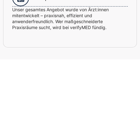
Unser gesamtes Angebot wurde von Ärzt:innen
mitentwickelt – praxisnah, effizient und
anwenderfreundlich. Wer maßgeschneiderte
Praxisräume sucht, wird bei verifyMED fündig.
Jetzt kostenlos und unverbindlich
beraten lassen – individuell und
persönlich.
Sie haben Fragen zum Thema Praxisräume? Unsere
Expert:innen helfen Ihnen gerne weiter. Tragen Sie einfach
Ihren Namen und Ihre Telefonnummer ein – wir melden uns
schnellstmöglich bei Ihnen. Kein Risiko, keine Verpflichtung
– nur klare Antworten und individuelle Lösungen.