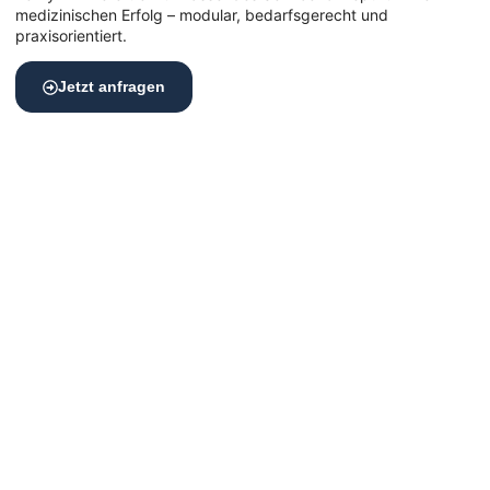
medizinischen Erfolg – modular, bedarfsgerecht und
praxisorientiert.
Jetzt anfragen
Top-Lage, Top-Praxis – der Standort
macht den Unterschied
Für eine erfolgreiche Praxis in Stuttgart ist die Lage ein
entscheidender Faktor.
Sie steigert nicht nur die Sichtbarkeit und das Vertrauen
neuer Patient:innen, sondern erleichtert auch den Zugang
für Bestands­patient:innen, Mitarbeitende und Zuweiser.
*Auf dem Bild zu sehen: Unser verifyMED Standort in
Frankfurt am Main