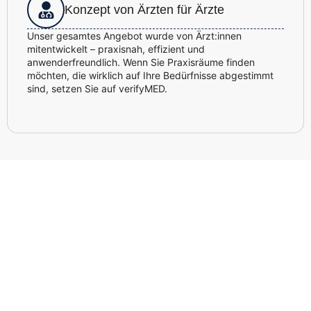
Konzept von Ärzten für Ärzte
Unser gesamtes Angebot wurde von Ärzt:innen
mitentwickelt – praxisnah, effizient und
anwenderfreundlich. Wenn Sie Praxisräume finden
möchten, die wirklich auf Ihre Bedürfnisse abgestimmt
sind, setzen Sie auf verifyMED.
Lassen Sie sich jetzt unverbindlich
beraten – kostenlos & persönlich.
Bei Fragen zum Thema Praxisräume mieten sind unsere
Fachleute jederzeit für Sie da. Hinterlassen Sie Ihre
Kontaktdaten und wir melden uns kurzfristig bei Ihnen.
Unverbindlich und persönlich – wir beraten Sie transparent
und lösungsorientiert.