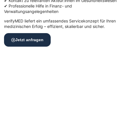
✔ Kontakt zu relevanten Akteur:innen im Gesundheitswesen
✔ Professionelle Hilfe in Finanz- und
Verwaltungsangelegenheiten
verifyMED liefert ein umfassendes Servicekonzept für Ihren
medizinischen Erfolg – effizient, skalierbar und sicher.
Jetzt anfragen
Behandlungsräume am idealen
Standort – mit perfekter Erreichbarkeit
Eine zentrale, gut erreichbare Lage ist für den Erfolg Ihrer
Arztpraxis entscheidend.
Das sorgt für mehr Sichtbarkeit und stärkt das Vertrauen,
sondern erleichtert auch den Zugang für Bestands­
patient:innen, Mitarbeitende und Zuweiser.