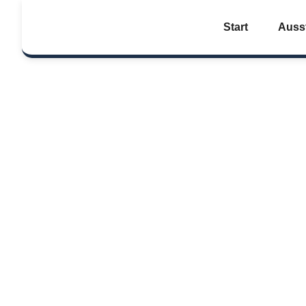
Start
Auss
Pr
m