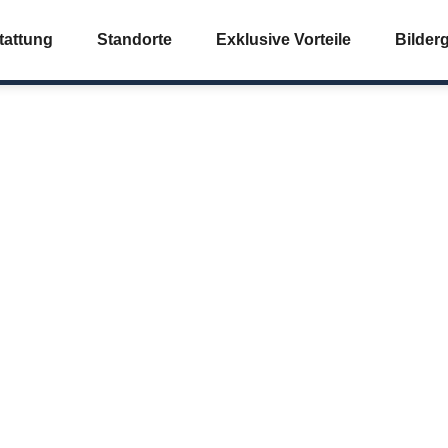
tattung
Standorte
Exklusive Vorteile
Bilderg
Arztpraxis digitalisieren
axisräume bei verify
ieten – Jetzt informier
Juli 5, 2025