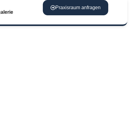
Praxisraum anfragen
alerie
:
MED
en